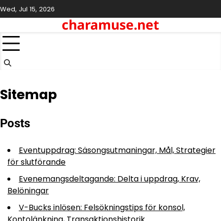
Skip
Wed, Jul 15, 2026
to
charamuse.net
content
Sitemap
Posts
Eventuppdrag: Säsongsutmaningar, Mål, Strategier
för slutförande
Evenemangsdeltagande: Delta i uppdrag, Krav,
Belöningar
V-Bucks inlösen: Felsökningstips för konsol,
Kontolänkning, Transaktionshistorik