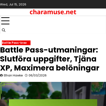
Skip
Wed, Jul 15, 2026
to
charamuse.net
content
Battle Pass-krav
Battle Pass-utmaningar:
Slutföra uppgifter, Tjäna
XP, Maximera belöningar
Ethan Hawke
06/03/2026