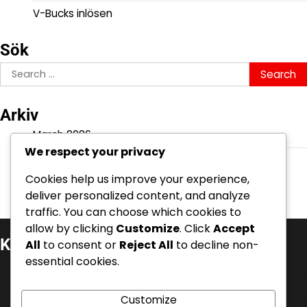
V-Bucks inlösen
Sök
Search
for:
Arkiv
March 2026
We respect your privacy
February 2026
Cookies help us improve your experience,
deliver personalized content, and analyze
traffic. You can choose which cookies to
allow by clicking
Customize
. Click
Accept
Kategorier
All
to consent or
Reject All
to decline non-
essential cookies.
Battle Pass-krav
Event Quest Belöningar
Customize