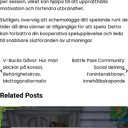
per session, vilket kan hjälpa till att upprätthålla
motivation och förhindra utbrändhet.
Slutligen, överväg att schemalägga ditt spelande runt de
tider då dina vänner är tillgängliga för att spela. Detta
kan förbättra din kooperativa spelupplevelse och leda
till snabbare slutföranden av utmaningar.
V-Bucks Gåvor: Hur man
Battle Pass Community:
Post
skickar på konsol,
Social delning,
navigation
Behörighetskrav,
Faninteraktioner,
Mottagaralternativ
Innehållsskapande
Related Posts