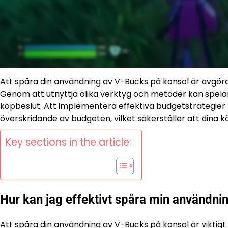
Att spåra din användning av V-Bucks på konsol är avgör
Genom att utnyttja olika verktyg och metoder kan spelare 
köpbeslut. Att implementera effektiva budgetstrategier 
överskridande av budgeten, vilket säkerställer att dina k
Key sections in the article:
Hur kan jag effektivt spåra min användni
Att spåra din användning av V-Bucks
på konsol
är viktigt