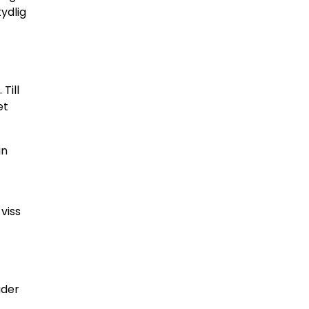
ydlig
Till
et
in
 viss
uder