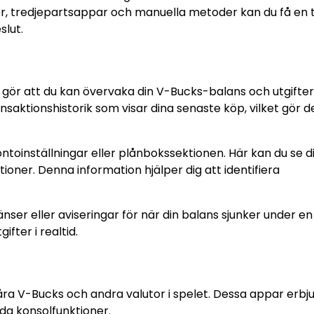
, tredjepartsappar och manuella metoder kan du få en t
slut.
s
gör att du kan övervaka din V-Bucks-balans och utgifter. 
aktionshistorik som visar dina senaste köp, vilket gör d
a kontoinställningar eller plånbokssektionen. Här kan du se d
oner. Denna information hjälper dig att identifiera
ränser eller aviseringar för när din balans sjunker under en
fter i realtid.
åra V-Bucks och andra valutor i spelet. Dessa appar erbj
da konsolfunktioner.