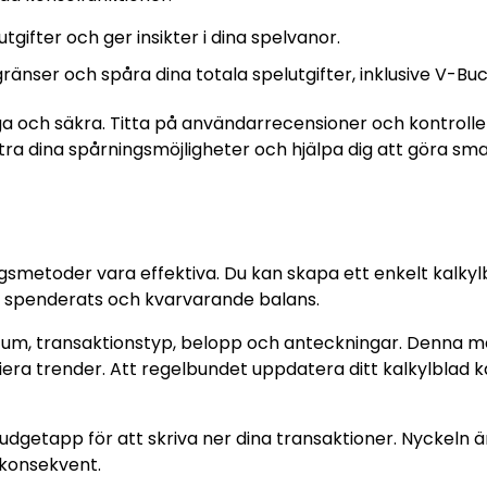
ifter och ger insikter i dina spelvanor.
ränser och spåra dina totala spelutgifter, inklusive V-Buc
liga och säkra. Titta på användarrecensioner och kontroll
tra dina spårningsmöjligheter och hjälpa dig att göra sm
metoder vara effektiva. Du kan skapa ett enkelt kalkylb
m spenderats och kvarvarande balans.
r datum, transaktionstyp, belopp och anteckningar. Denna 
tifiera trender. Att regelbundet uppdatera ditt kalkylblad 
dgetapp för att skriva ner dina transaktioner. Nyckeln ä
n konsekvent.