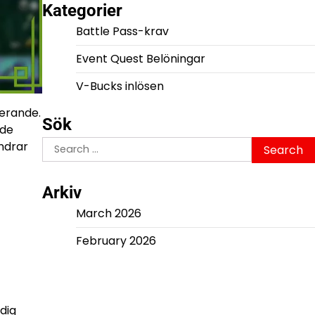
Kategorier
Battle Pass-krav
Event Quest Belöningar
V-Bucks inlösen
derande.
Sök
ade
Search
ndrar
for:
Arkiv
March 2026
February 2026
 dig