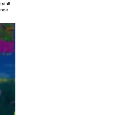
rsfull
ande