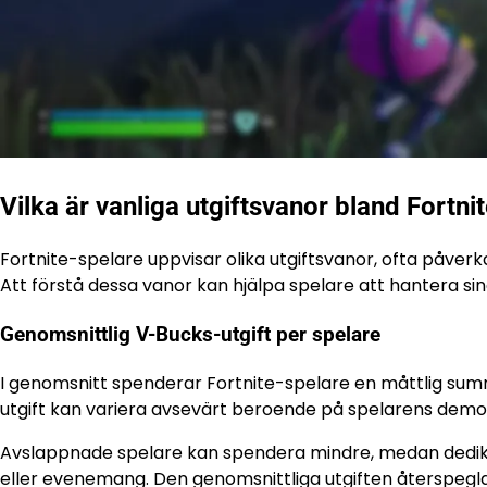
Vilka är vanliga utgiftsvanor bland Fortni
Fortnite-spelare uppvisar olika utgiftsvanor, ofta påver
Att förstå dessa vanor kan hjälpa spelare att hantera si
Genomsnittlig V-Bucks-utgift per spelare
I genomsnitt spenderar Fortnite-spelare en måttlig sum
utgift kan variera avsevärt beroende på spelarens dem
Avslappnade spelare kan spendera mindre, medan dedike
eller evenemang. Den genomsnittliga utgiften återspegl