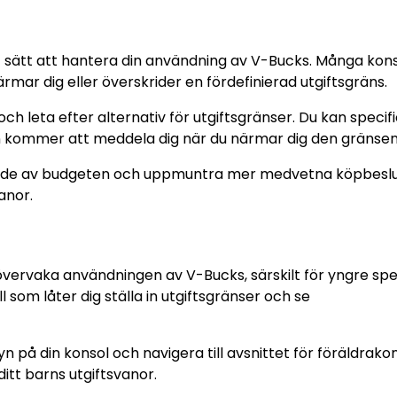
tivt sätt att hantera din användning av V-Bucks. Många kon
ärmar dig eller överskrider en fördefinierad utgiftsgräns.
r och leta efter alternativ för utgiftsgränser. Du kan specif
olen kommer att meddela dig när du närmar dig den gränsen
idande av budgeten och uppmuntra mer medvetna köpbeslut.
anor.
 övervaka användningen av V-Bucks, särskilt för yngre spe
l som låter dig ställa in utgiftsgränser och se
yn på din konsol och navigera till avsnittet för föräldrakon
itt barns utgiftsvanor.