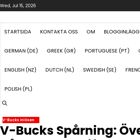
Skip
Wed, Jul 15, 2026
to
content
STARTSIDA
KONTAKTA OSS
OM
BLOGGINLÄGG
GERMAN (DE)
GREEK (GR)
PORTUGUESE (PT)
ENGLISH (NZ)
DUTCH (NL)
SWEDISH (SE)
FRENC
POLISH (PL)
V-Bucks inlösen
V-Bucks Spårning: Öv