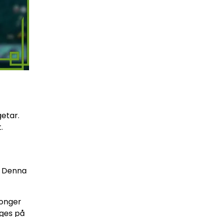
getar.
.
. Denna
songer
rges på