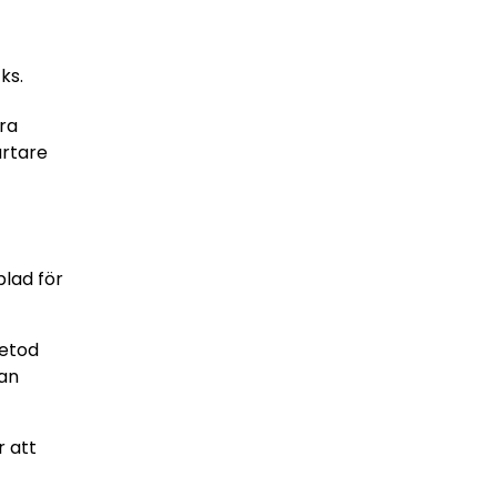
ks.
era
artare
lad för
metod
kan
r att