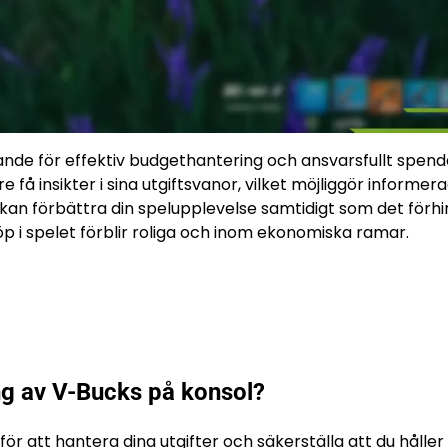
ande för effektiv budgethantering och ansvarsfullt spen
få insikter i sina utgiftsvanor, vilket möjliggör informer
kan förbättra din spelupplevelse samtidigt som det förhi
öp i spelet förblir roliga och inom ekonomiska ramar.
ng av V-Bucks på konsol?
 för att hantera dina utgifter och säkerställa att du håller