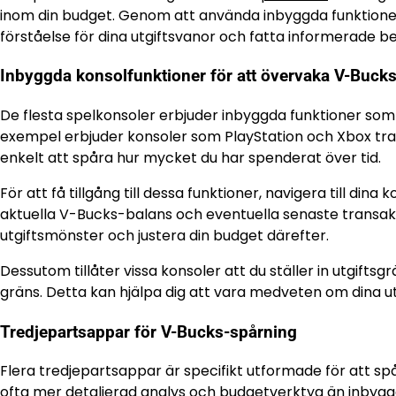
inom din budget. Genom att använda inbyggda funktioner
förståelse för dina utgiftsvanor och fatta informerade be
Inbyggda konsolfunktioner för att övervaka V-Buck
De flesta spelkonsoler erbjuder inbyggda funktioner som 
exempel erbjuder konsoler som PlayStation och Xbox trans
enkelt att spåra hur mycket du har spenderat över tid.
För att få tillgång till dessa funktioner, navigera till din
aktuella V-Bucks-balans och eventuella senaste transakti
utgiftsmönster och justera din budget därefter.
Dessutom tillåter vissa konsoler att du ställer in utgiftsg
gräns. Detta kan hjälpa dig att vara medveten om dina utgi
Tredjepartsappar för V-Bucks-spårning
Flera tredjepartsappar är specifikt utformade för att sp
ofta mer detaljerad analys och budgetverktyg än inbygg