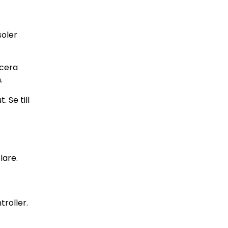
soler
icera
.
 Se till
lare.
troller.