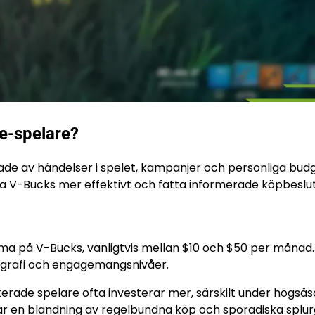
te-spelare?
kade av händelser i spelet, kampanjer och personliga bud
na V-Bucks mer effektivt och fatta informerade köpbeslut
ma på V-Bucks, vanligtvis mellan $10 och $50 per månad
ografi och engagemangsnivåer.
rade spelare ofta investerar mer, särskilt under högsä
ar en blandning av regelbundna köp och sporadiska splu