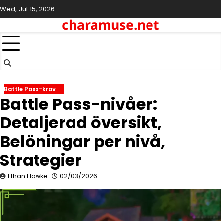
Skip
Wed, Jul 15, 2026
to
charamuse.net
content
Battle Pass-krav
Battle Pass-nivåer:
Detaljerad översikt,
Belöningar per nivå,
Strategier
Ethan Hawke
02/03/2026