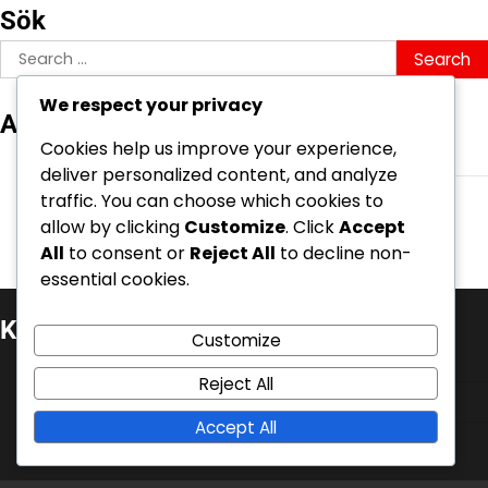
Sök
Search
for:
We respect your privacy
Arkiv
Cookies help us improve your experience,
March 2026
deliver personalized content, and analyze
February 2026
traffic. You can choose which cookies to
allow by clicking
Customize
. Click
Accept
All
to consent or
Reject All
to decline non-
essential cookies.
Kategorier
Customize
Battle Pass-krav
Reject All
Event Quest Belöningar
Accept All
V-Bucks inlösen