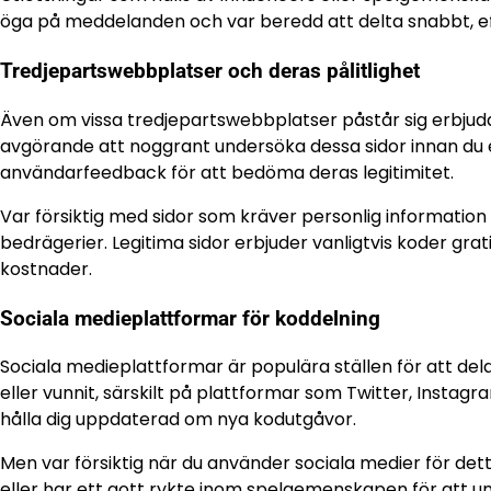
öga på meddelanden och var beredd att delta snabbt, e
Tredjepartswebbplatser och deras pålitlighet
Även om vissa tredjepartswebbplatser påstår sig erbjuda
avgörande att noggrant undersöka dessa sidor innan du 
användarfeedback för att bedöma deras legitimitet.
Var försiktig med sidor som kräver personlig information 
bedrägerier. Legitima sidor erbjuder vanligtvis koder gra
kostnader.
Sociala medieplattformar för koddelning
Sociala medieplattformar är populära ställen för att de
eller vunnit, särskilt på plattformar som Twitter, Instagr
hålla dig uppdaterad om nya kodutgåvor.
Men var försiktig när du använder sociala medier för dett
eller har ett gott rykte inom spelgemenskapen för att und