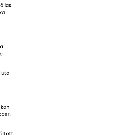
hållas
ka
ra
ic
aluta
 kan
oder,
ll ett