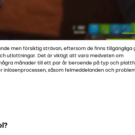
nde men försiktig strävan, eftersom de finns tillgänglig
r och utlottningar. Det är viktigt att vara medveten om
n några månader till ett par år beroende på typ och platt
er inlösenprocessen, såsom felmeddelanden och probl
ol?