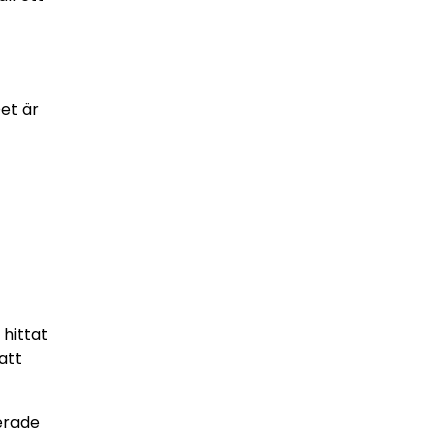
et är
hittat
att
ierade