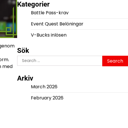
Kategorier
Battle Pass-krav
Event Quest Belöningar
V-Bucks inlösen
a genom
Sök
Search
form.
for:
em med
Arkiv
March 2026
February 2026