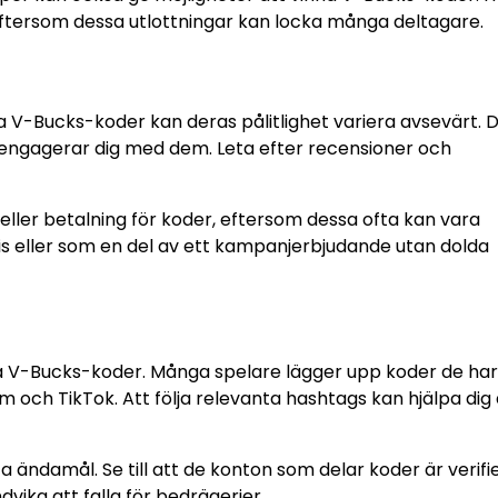
ftersom dessa utlottningar kan locka många deltagare.
 V-Bucks-koder kan deras pålitlighet variera avsevärt. D
engagerar dig med dem. Leta efter recensioner och
eller betalning för koder, eftersom dessa ofta kan vara
tis eller som en del av ett kampanjerbjudande utan dolda
la V-Bucks-koder. Många spelare lägger upp koder de har 
am och TikTok. Att följa relevanta hashtags kan hjälpa dig 
a ändamål. Se till att de konton som delar koder är verif
vika att falla för bedrägerier.