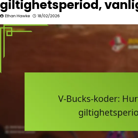
giltighetsperiod, vanl
Ethan Hawke
18/02/2026