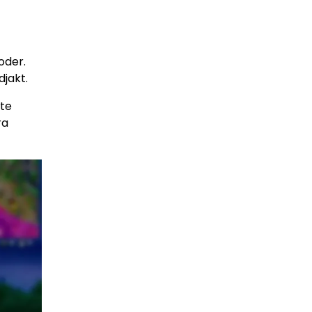
oder.
djakt.
nte
ra