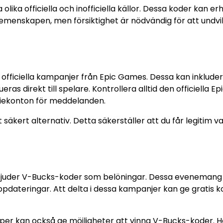
 olika officiella och inofficiella källor. Dessa koder kan er
emenskapen, men försiktighet är nödvändig för att undvi
 officiella kampanjer från Epic Games. Dessa kan inklude
s direkt till spelare. Kontrollera alltid den officiella Ep
diekonton för meddelanden.
säkert alternativ. Detta säkerställer att du får legitim v
bjuder V-Bucks-koder som belöningar. Dessa evenemang
ppdateringar. Att delta i dessa kampanjer kan ge gratis k
per kan också ge möjligheter att vinna V-Bucks-koder. Hå