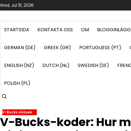
Skip
Wed, Jul 15, 2026
to
content
STARTSIDA
KONTAKTA OSS
OM
BLOGGINLÄGG
GERMAN (DE)
GREEK (GR)
PORTUGUESE (PT)
ENGLISH (NZ)
DUTCH (NL)
SWEDISH (SE)
FRENC
POLISH (PL)
V-Bucks inlösen
V-Bucks-koder: Hur ma