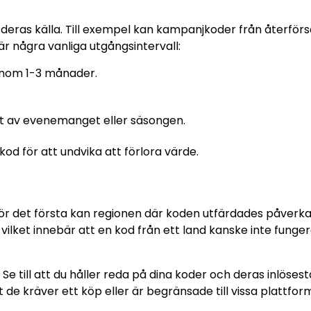
ras källa. Till exempel kan kampanjkoder från återförs
är några vanliga utgångsintervall:
 inom 1-3 månader.
et av evenemanget eller säsongen.
 kod för att undvika att förlora värde.
 För det första kan regionen där koden utfärdades påverk
 vilket innebär att en kod från ett land kanske inte fungera
e till att du håller reda på dina koder och deras inlösest
 de kräver ett köp eller är begränsade till vissa plattfor