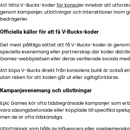
Att hitta V-Bucks-koder
för konsol
er innebär att utforska
genom kampanjer, utlottningar och interaktioner inom g
bedrägerier.
Officiella källor för att få V-Bucks-koder
Det mest pålitliga sättet att få V-Bucks-koder är genom
speciella evenemang eller partnerskap där koder distribuera
Games-webbplatsen eller deras verifierade sociala me
Att köpa V-Bucks direkt från konsolens butik är också ett 
utan risken för att koden går ut eller ogiltigförklaras.
Kampanjevenemang och utlottningar
Epic Games kör ofta tidsbegränsade kampanjer som er
vara säsongsbetonade eller kopplade till specifika spelu
men de är ofta tidskänsliga.
Utlottningar som hålls av influencers eller spelgemenska