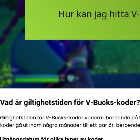
Vad är giltighetstiden för V-Bucks-koder?
Giltighetstiden för V-Bucks-koder varierar beroende på
koder gå ut inom några månader till ett par år, beroende
Utgångsdatum för olika typer av koder