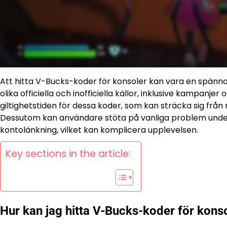
Att hitta V-Bucks-koder för konsoler kan vara en spänna
olika officiella och inofficiella källor, inklusive kampanje
giltighetstiden för dessa koder, som kan sträcka sig frå
Dessutom kan användare stöta på vanliga problem und
kontolänkning, vilket kan komplicera upplevelsen.
Key sections in the article:
Hur kan jag hitta V-Bucks-koder för kons