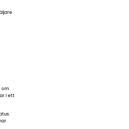
äljare
a om
r i ett
atus.
mar.