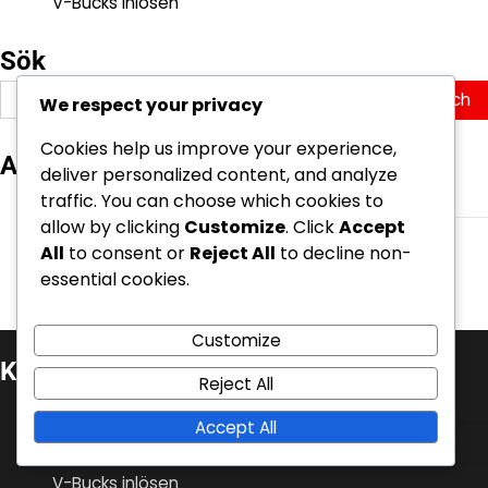
V-Bucks inlösen
Sök
Search
We respect your privacy
for:
Cookies help us improve your experience,
Arkiv
deliver personalized content, and analyze
March 2026
traffic. You can choose which cookies to
allow by clicking
Customize
. Click
Accept
February 2026
All
to consent or
Reject All
to decline non-
essential cookies.
Customize
Kategorier
Reject All
Battle Pass-krav
Accept All
Event Quest Belöningar
V-Bucks inlösen