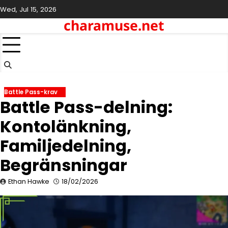
Skip
Wed, Jul 15, 2026
to
charamuse.net
content
Battle Pass-krav
Battle Pass-delning:
Kontolänkning,
Familjedelning,
Begränsningar
Ethan Hawke
18/02/2026