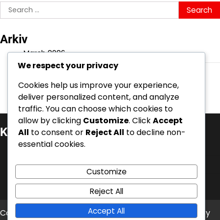
Search
for:
Arkiv
March 2026
We respect your privacy
February 2026
Cookies help us improve your experience,
deliver personalized content, and analyze
traffic. You can choose which cookies to
allow by clicking
Customize
. Click
Accept
Kategorier
All
to consent or
Reject All
to decline non-
essential cookies.
Battle Pass-krav
Event Quest Belöningar
Customize
V-Bucks inlösen
Reject All
Accept All
Copyright © 2026
charamuse.net
Theme: News Bite By