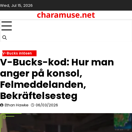
Skip
Wed, Jul 15, 2026
to
charamuse.net
content
V-Bucks inlösen
V-Bucks-kod: Hur man
anger på konsol,
Felmeddelanden,
Bekräftelsesteg
Ethan Hawke
06/03/2026