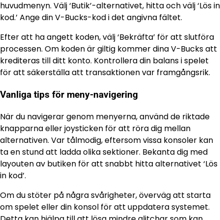
huvudmenyn. Välj ‘Butik’-alternativet, hitta och välj ‘Lös in
kod.’ Ange din V-Bucks-kod i det angivna fältet.
Efter att ha angett koden, välj ‘Bekräfta’ för att slutföra
processen. Om koden är giltig kommer dina V-Bucks att
krediteras till ditt konto. Kontrollera din balans i spelet
för att säkerställa att transaktionen var framgångsrik.
Vanliga tips för meny-navigering
När du navigerar genom menyerna, använd de riktade
knapparna eller joysticken för att röra dig mellan
alternativen. Var tålmodig, eftersom vissa konsoler kan
ta en stund att ladda olika sektioner. Bekanta dig med
layouten av butiken för att snabbt hitta alternativet ‘Lös
in kod’.
Om du stöter på några svårigheter, överväg att starta
om spelet eller din konsol för att uppdatera systemet.
Detta kan hjälpa till att lösa mindre glitchar som kan