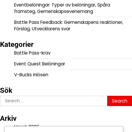
Eventbelöningar: Typer av belöningar, Spåra
framsteg, Gemenskapsevenemang
Battle Pass Feedback: Gemenskapens reaktioner,
Förslag, Utvecklarens svar
Kategorier
Battle Pass-krav
Event Quest Belöningar
V-Bucks inlösen
Sök
Search
for:
Arkiv
March 2026