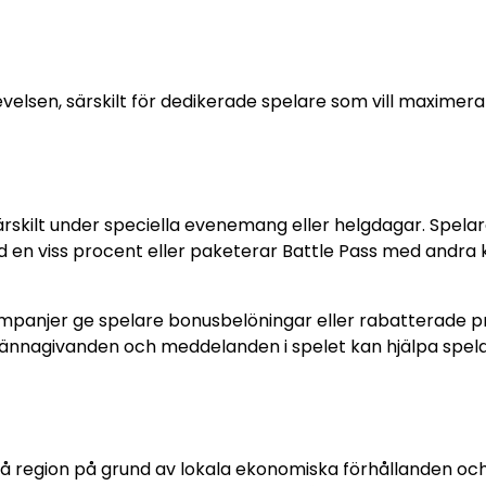
elsen, särskilt för dedikerade spelare som vill maximera
ärskilt under speciella evenemang eller helgdagar. Spela
en viss procent eller paketerar Battle Pass med andra k
panjer ge spelare bonusbelöningar eller rabatterade pr
lkännagivanden och meddelanden i spelet kan hjälpa spela
på region på grund av lokala ekonomiska förhållanden oc