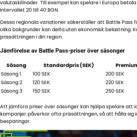
valutaskillnader. Till exempel kan spelare i Europa betal
intervallet 20 till 40 BGN.
Dessa regionala variationer säkerställer att Battle Pass för
olika bakgrunder kan delta utan ekonomisk belastning. Kon
prissättningen i din region.
Jämförelse av Battle Pass-priser över säsonger
Säsong
Standardpris (SEK)
Premium
Säsong 1
100 SEK
200 SEK
Säsong 2
120 SEK
220 SEK
Säsong 3
150 SEK
250 SEK
Att jämföra priser över säsonger kan hjälpa spelare att 
kampanjer påverkar ofta prissättningen, så att hålla si
besparingar.