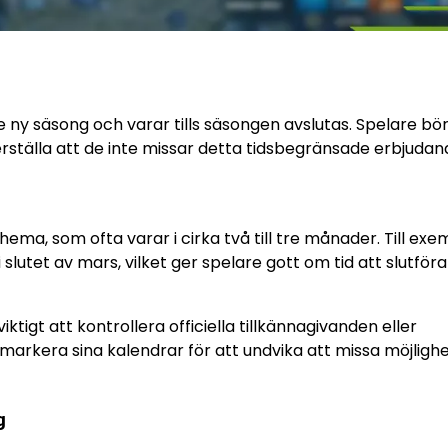
rje ny säsong och varar tills säsongen avslutas. Spelare bör
rställa att de inte missar detta tidsbegränsade erbjudan
hema, som ofta varar i cirka två till tre månader. Till exe
 slutet av mars, vilket ger spelare gott om tid att slutföra
tigt att kontrollera officiella tillkännagivanden eller
markera sina kalendrar för att undvika att missa möjligh
g