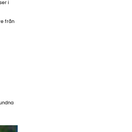
er i
re från
bundna