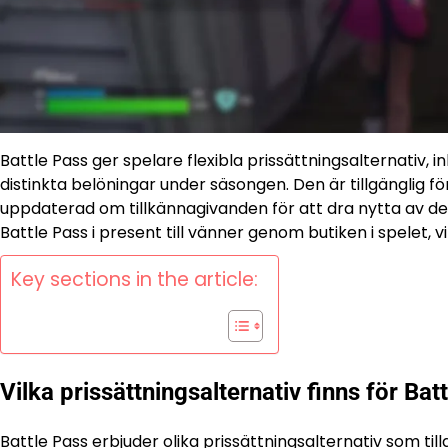
Battle Pass ger spelare flexibla prissättningsalternativ, 
distinkta belöningar under säsongen. Den är tillgänglig för 
uppdaterad om tillkännagivanden för att dra nytta av d
Battle Pass i present till vänner genom butiken i spelet, v
Key sections in the article:
Vilka prissättningsalternativ finns för Bat
Battle Pass
erbjuder olika prissättningsalternativ som til