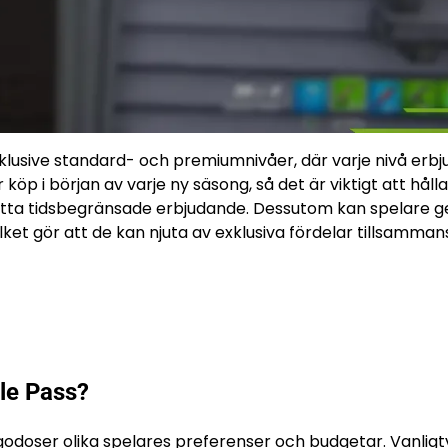
inklusive standard- och premiumnivåer, där varje nivå erbj
köp i början av varje ny säsong, så det är viktigt att hålla
etta tidsbegränsade erbjudande. Dessutom kan spelare g
ilket gör att de kan njuta av exklusiva fördelar tillsamman
tle Pass?
lgodoser olika spelares preferenser och budgetar. Vanligt