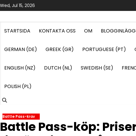
Skip
Wed, Jul 15, 2026
to
content
STARTSIDA
KONTAKTA OSS
OM
BLOGGINLÄGG
GERMAN (DE)
GREEK (GR)
PORTUGUESE (PT)
ENGLISH (NZ)
DUTCH (NL)
SWEDISH (SE)
FRENC
POLISH (PL)
Battle Pass-krav
Battle Pass-köp: Prise