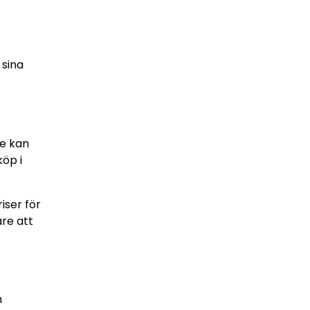
 sina
re kan
öp i
iser för
re att
h