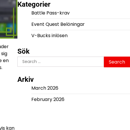
Kategorier
Battle Pass-krav
Event Quest Belöningar
V-Bucks inlösen
uder
Sök
 sig
Search
e en
for:
s.
Arkiv
March 2026
February 2026
vis kan