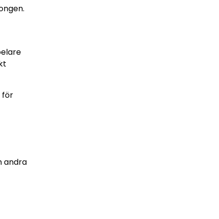
songen.
pelare
kt
 för
ch andra