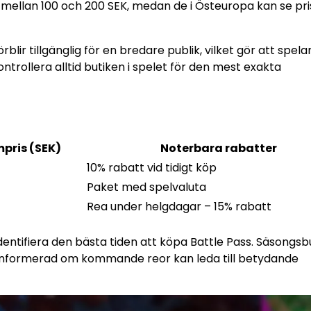
a mellan 100 och 200 SEK, medan de i Östeuropa kan se pris
blir tillgänglig för en bredare publik, vilket gör att spela
trollera alltid butiken i spelet för den mest exakta
pris (SEK)
Noterbara rabatter
10% rabatt vid tidigt köp
Paket med spelvaluta
Rea under helgdagar – 15% rabatt
identifiera den bästa tiden att köpa Battle Pass. Säsongs
g informerad om kommande reor kan leda till betydande