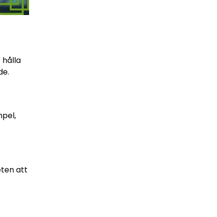
 hålla
de.
mpel,
eten att