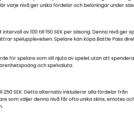
är varje nivå ger unika fördelar och belöningar under sä
 intervall av 100 till 150 SEK per säsong. Denna nivå ger s
ättrar spelupplevelsen. Spelare kan köpa Battle Pass dire
rde för spelare som vill njuta av spelet utan att spendera
farenhetspoäng och spelvaluta.
l 250 SEK. Detta alternativ inkluderar alla fördelar från
lare som väljer denna nivå får ofta unika skins, emotes o
n.