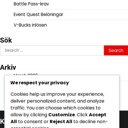
Battle Pass-krav
Event Quest Belöningar
V-Bucks inlösen
Sök
Search
for:
Arkiv
March 2026
We respect your privacy
February 2026
Cookies help us improve your experience,
deliver personalized content, and analyze
traffic. You can choose which cookies to
allow by clicking
Customize
. Click
Accept
Kategorier
All
to consent or
Reject All
to decline non-