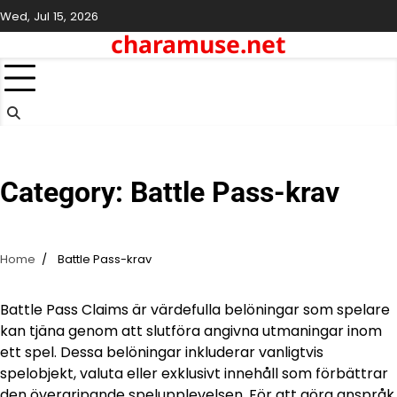
Skip
Wed, Jul 15, 2026
to
charamuse.net
content
Category:
Battle Pass-krav
Home
Battle Pass-krav
Battle Pass Claims är värdefulla belöningar som spelare
kan tjäna genom att slutföra angivna utmaningar inom
ett spel. Dessa belöningar inkluderar vanligtvis
spelobjekt, valuta eller exklusivt innehåll som förbättrar
den övergripande spelupplevelsen. För att göra anspråk