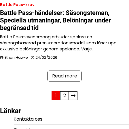
Battle Pass-krav
Battle Pass-händelser: Säsongsteman,
Speciella utmaningar, Belöningar under
begränsad tid
Battle Pass-evenemang erbjuder spelare en
säsongsbaserad prenumerationsmodell som låser upp
exklusiva belöningar genom spelande. Varje…
Ethan Hawke
24/02/2026
Read more
Posts
1
2
pagination
Länkar
Kontakta oss