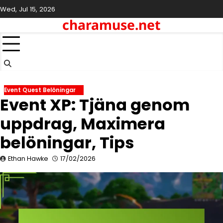
Skip
Wed, Jul 15, 2026
to
charamuse.net
content
Event Quest Belöningar
Event XP: Tjäna genom
uppdrag, Maximera
belöningar, Tips
Ethan Hawke
17/02/2026