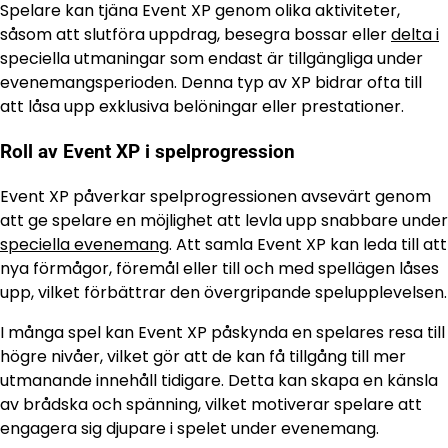
Spelare kan tjäna Event XP genom olika aktiviteter,
såsom att slutföra uppdrag, besegra bossar eller
delta i
speciella utmaningar som endast är tillgängliga under
evenemangsperioden. Denna typ av XP bidrar ofta till
att låsa upp exklusiva belöningar eller prestationer.
Roll av Event XP i spelprogression
Event XP påverkar spelprogressionen avsevärt genom
att ge spelare en möjlighet att levla upp snabbare under
speciella evenemang
. Att samla Event XP kan leda till att
nya förmågor, föremål eller till och med spellägen låses
upp, vilket förbättrar den övergripande spelupplevelsen.
I många spel kan Event XP påskynda en spelares resa till
högre nivåer, vilket gör att de kan få tillgång till mer
utmanande innehåll tidigare. Detta kan skapa en känsla
av brådska och spänning, vilket motiverar spelare att
engagera sig djupare i spelet under evenemang.