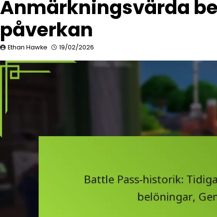
Anmärkningsvärda be
påverkan
Ethan Hawke
19/02/2026