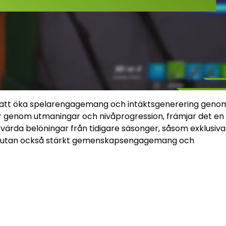
 att öka spelarengagemang och intäktsgenerering geno
ar genom utmaningar och nivåprogression, främjar det en
värda belöningar från tidigare säsonger, såsom exklusiva
sen utan också stärkt gemenskapsengagemang och