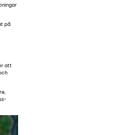
öningar
t på
r att
 och
re,
ss-