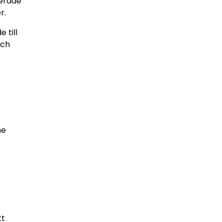
serade
r.
 till
och
me
tt