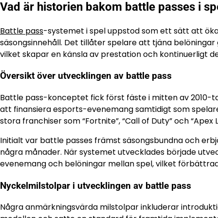
Vad är historien bakom battle passes i sp
Battle pass
-systemet i spel uppstod som ett sätt att 
säsongsinnehåll. Det tillåter spelare att tjäna belönin
vilket skapar en känsla av prestation och kontinuerligt d
Översikt över utvecklingen av battle pass
Battle pass-konceptet fick först fäste i mitten av 2010-
att finansiera esports-evenemang samtidigt som spelare 
stora franchiser som “Fortnite”, “Call of Duty” och “Apex L
Initialt var battle passes främst säsongsbundna och erb
några månader. När systemet utvecklades började utve
evenemang och belöningar mellan spel, vilket förbättra
Nyckelmilstolpar i utvecklingen av battle pass
Några anmärkningsvärda milstolpar inkluderar introdukti