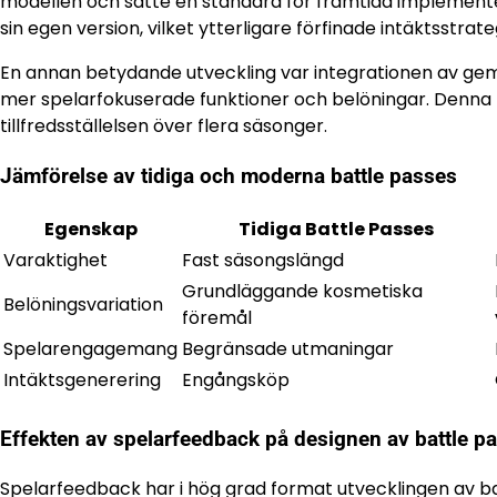
modellen och satte en standard för framtida implementer
sin egen version, vilket ytterligare förfinade intäktsstr
En annan betydande utveckling var integrationen av geme
mer spelarfokuserade funktioner och belöningar. Denna ly
tillfredsställelsen över flera säsonger.
Jämförelse av tidiga och moderna battle passes
Egenskap
Tidiga Battle Passes
Varaktighet
Fast säsongslängd
Grundläggande kosmetiska
Belöningsvariation
föremål
Spelarengagemang
Begränsade utmaningar
Intäktsgenerering
Engångsköp
Effekten av spelarfeedback på designen av battle p
Spelarfeedback har i hög grad format utvecklingen av ba