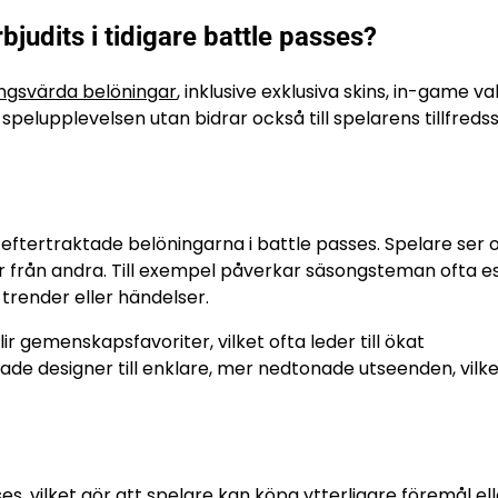
judits i tidigare battle passes?
ngsvärda belöningar
, inklusive exklusiva skins, in-game va
pelupplevelsen utan bidrar också till spelarens tillfredss
eftertraktade belöningarna i battle passes. Spelare ser 
r från andra. Till exempel påverkar säsongsteman ofta e
a trender eller händelser.
ir gemenskapsfavoriter, vilket ofta leder till ökat
de designer till enklare, mer nedtonade utseenden, vilke
, vilket gör att spelare kan köpa ytterligare föremål ell