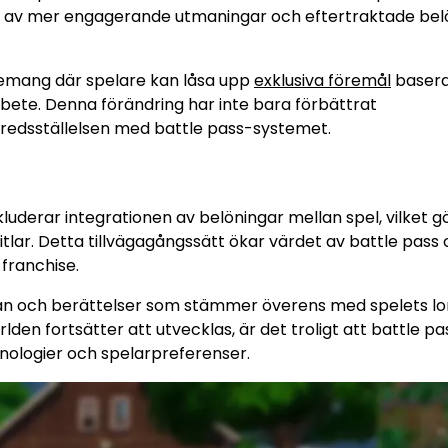
onen av mer engagerande utmaningar och eftertraktade bel
emang där spelare kan låsa upp
exklusiva föremål
basera
rbete. Denna förändring har inte bara förbättrat
fredsställelsen med battle pass-systemet.
uderar integrationen av belöningar mellan spel, vilket gö
tlar. Detta tillvägagångssätt ökar värdet av battle pass
 franchise.
an och berättelser som stämmer överens med spelets lo
den fortsätter att utvecklas, är det troligt att battle pa
nologier och spelarpreferenser.