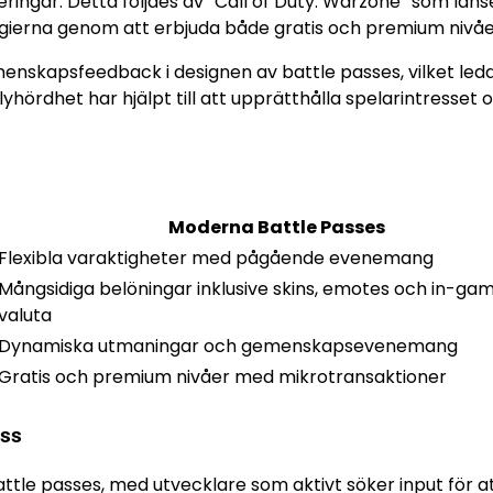
ingar. Detta följdes av “Call of Duty: Warzone” som lan
ategierna genom att erbjuda både gratis och premium nivåe
nskapsfeedback i designen av battle passes, vilket ledde
hördhet har hjälpt till att upprätthålla spelarintresset 
Moderna Battle Passes
Flexibla varaktigheter med pågående evenemang
Mångsidiga belöningar inklusive skins, emotes och in-ga
valuta
Dynamiska utmaningar och gemenskapsevenemang
Gratis och premium nivåer med mikrotransaktioner
ass
ttle passes, med utvecklare som aktivt söker input för a