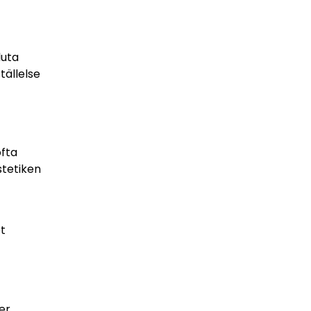
luta
tällelse
ofta
stetiken
t
er