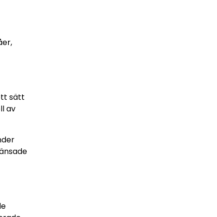
åer,
tt sätt
l av
nder
ränsade
de