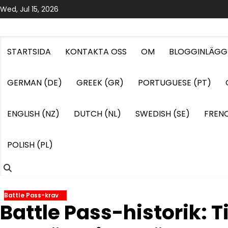
Skip
Wed, Jul 15, 2026
to
content
STARTSIDA
KONTAKTA OSS
OM
BLOGGINLÄGG
GERMAN (DE)
GREEK (GR)
PORTUGUESE (PT)
ENGLISH (NZ)
DUTCH (NL)
SWEDISH (SE)
FRENC
POLISH (PL)
Battle Pass-krav
Battle Pass-historik: 