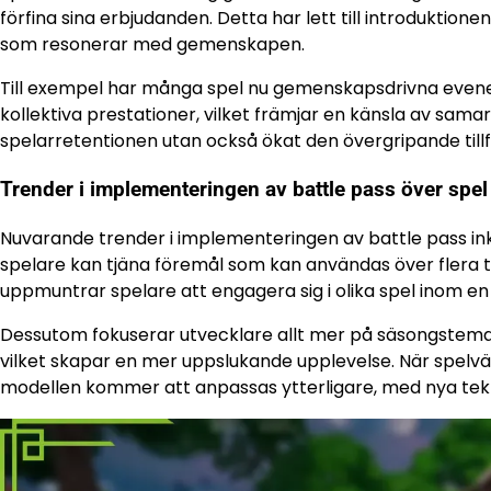
förfina sina erbjudanden. Detta har lett till introdukti
som resonerar med gemenskapen.
Till exempel har många spel nu gemenskapsdrivna even
kollektiva prestationer, vilket främjar en känsla av sama
spelarretentionen utan också ökat den övergripande till
Trender i implementeringen av battle pass över spel
Nuvarande trender i implementeringen av battle pass inkl
spelare kan tjäna föremål som kan användas över flera ti
uppmuntrar spelare att engagera sig i olika spel inom en
Dessutom fokuserar utvecklare allt mer på säsongstem
vilket skapar en mer uppslukande upplevelse. När spelvärl
modellen kommer att anpassas ytterligare, med nya tek