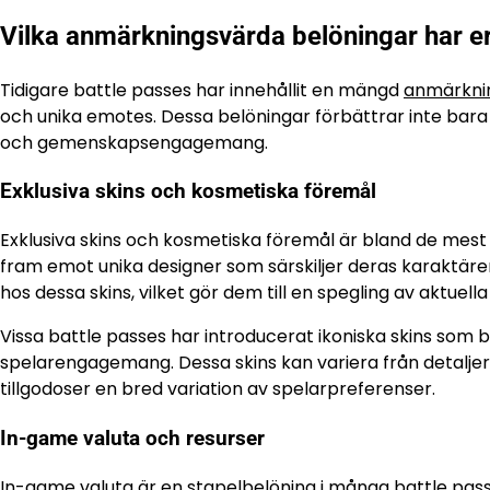
Vilka anmärkningsvärda belöningar har erb
Tidigare battle passes har innehållit en mängd
anmärkni
och unika emotes. Dessa belöningar förbättrar inte bara s
och gemenskapsengagemang.
Exklusiva skins och kosmetiska föremål
Exklusiva skins och kosmetiska föremål är bland de mest 
fram emot unika designer som särskiljer deras karaktäre
hos dessa skins, vilket gör dem till en spegling av aktuell
Vissa battle passes har introducerat ikoniska skins som bl
spelarengagemang. Dessa skins kan variera från detaljera
tillgodoser en bred variation av spelarpreferenser.
In-game valuta och resurser
In-game valuta är en stapelbelöning i många battle passes