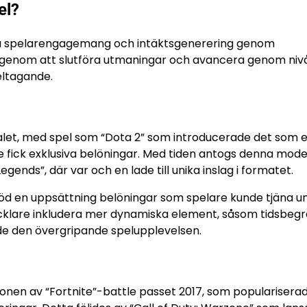
el?
öka spelarengagemang och intäktsgenerering genom
gar genom att slutföra utmaningar och avancera genom niv
eltagande.
talet, med spel som “Dota 2” som introducerade det som e
fick exklusiva belöningar. Med tiden antogs denna model
egends”, där var och en lade till unika inslag i formatet.
jöd en uppsättning belöningar som spelare kunde tjäna u
cklare inkludera mer dynamiska element, såsom tidsbeg
de den övergripande spelupplevelsen.
onen av “Fortnite”-battle passet 2017, som popularisera