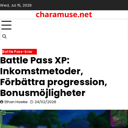
Skip
Wed, Jul 15, 2026
to
charamuse.net
content
Battle Pass-krav
Battle Pass XP:
Inkomstmetoder,
Förbättra progression,
Bonusmöjligheter
Ethan Hawke
24/02/2026