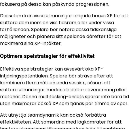
fokusera på dessa kan påskynda progressionen.
Dessutom kan vissa utmaningar erbjuda bonus XP för att
slutföra dem inom en viss tidsram eller under vissa
förhållanden. Spelare bör notera dessa tidskänsliga
möjligheter och planera sitt spelande därefter för att
maximera sina XP-intäkter.
Optimera spelstrategier för effektivitet
Effektiva spelstrategier kan avsevärt öka XP-
intjäningspotentialen. Spelare bör sträva efter att
kombinera flera mål i en enda session, såsom att
slutföra utmaningar medan de deltar i evenemang eller
matcher. Denna multitasking-ansats sparar inte bara tid
utan maximerar också XP som tjänas per timme av spel.
Att utnyttja teamdynamik kan också förbättra
effektiviteten. Att samordna med lagkamrater för att
hantera utmaningar tillsammans kan leda till snabbare