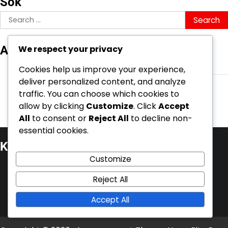
Sök
Search
for:
We respect your privacy
Arkiv
March 2026
Cookies help us improve your experience,
deliver personalized content, and analyze
February 2026
traffic. You can choose which cookies to
allow by clicking
Customize
. Click
Accept
All
to consent or
Reject All
to decline non-
essential cookies.
Kategorier
Customize
Battle Pass-krav
Reject All
Event Quest Belöningar
V-Bucks inlösen
Accept All