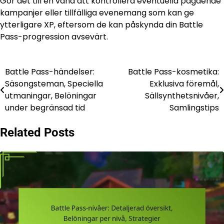
Gör det till en vana att kontrollera eventuella pågående
kampanjer eller tillfälliga evenemang som kan ge
ytterligare XP, eftersom de kan påskynda din Battle
Pass-progression avsevärt.
Battle Pass-händelser:
Battle Pass-kosmetika:
Post
Säsongsteman, Speciella
Exklusiva föremål,
navigation
utmaningar, Belöningar
Sällsynthetsnivåer,
under begränsad tid
Samlingstips
Related Posts