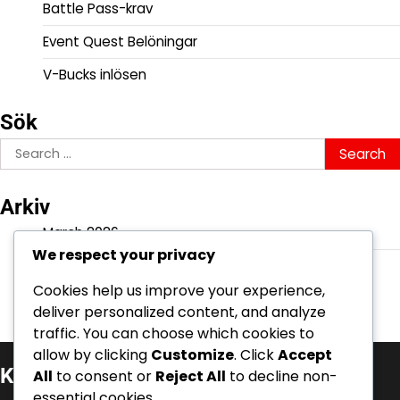
Battle Pass-krav
Event Quest Belöningar
V-Bucks inlösen
Sök
Search
for:
Arkiv
March 2026
We respect your privacy
February 2026
Cookies help us improve your experience,
deliver personalized content, and analyze
traffic. You can choose which cookies to
allow by clicking
Customize
. Click
Accept
Kategorier
All
to consent or
Reject All
to decline non-
essential cookies.