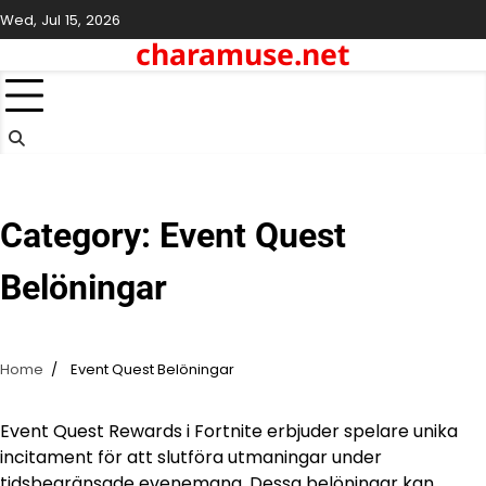
Skip
Wed, Jul 15, 2026
to
charamuse.net
content
Category:
Event Quest
Belöningar
Home
Event Quest Belöningar
Event Quest Rewards i Fortnite erbjuder spelare unika
incitament för att slutföra utmaningar under
tidsbegränsade evenemang. Dessa belöningar kan