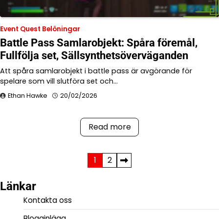
Event Quest Belöningar
Battle Pass Samlarobjekt: Spåra föremål,
Fullfölja set, Sällsynthetsöverväganden
Att spåra samlarobjekt i battle pass är avgörande för
spelare som vill slutföra set och…
Ethan Hawke
20/02/2026
Read more
Posts
1
2
pagination
Länkar
Kontakta oss
Blogginlägg