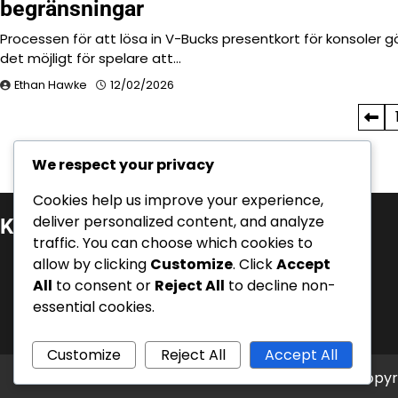
begränsningar
Processen för att lösa in V-Bucks presentkort för konsoler g
det möjligt för spelare att…
Ethan Hawke
12/02/2026
Posts
pagination
We respect your privacy
Cookies help us improve your experience,
deliver personalized content, and analyze
Kategorier
traffic. You can choose which cookies to
Battle Pass-krav
allow by clicking
Customize
. Click
Accept
All
to consent or
Reject All
to decline non-
Event Quest Belöningar
essential cookies.
V-Bucks inlösen
Customize
Reject All
Accept All
Copyr