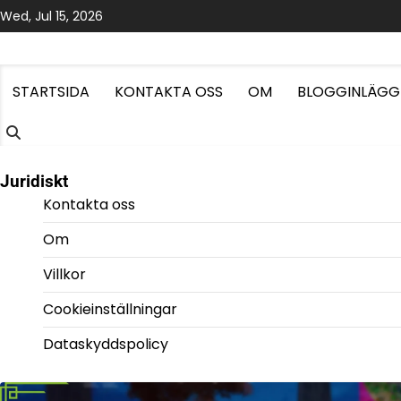
Skip
Wed, Jul 15, 2026
to
content
STARTSIDA
KONTAKTA OSS
OM
BLOGGINLÄGG
Juridiskt
Kontakta oss
Om
Villkor
Cookieinställningar
Dataskyddspolicy