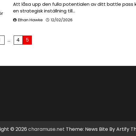
Att låsa upp den fulla potentialen av ditt battle pass 
en strategisk inställning till…
ör
Ethan Hawke
12/02/2026
1
…
4
5
ight © 2026
charamuse.net
Theme: News Bite By
Artify 