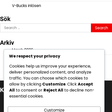
V-Bucks inlösen
Sök
Search
for:
Arkiv
March 2026
We respect your privacy
February 2026
Cookies help us improve your experience,
deliver personalized content, and analyze
traffic. You can choose which cookies to
allow by clicking
Customize
. Click
Accept
Kategorier
All
to consent or
Reject All
to decline non-
essential cookies.
Battle Pass-krav
Event Quest Belöningar
Customize