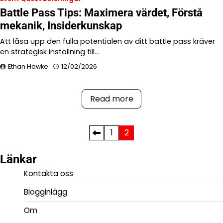
Battle Pass Tips: Maximera värdet, Förstå
mekanik, Insiderkunskap
Att låsa upp den fulla potentialen av ditt battle pass kräver
en strategisk inställning till…
Ethan Hawke
12/02/2026
Read more
Posts
1
2
pagination
Länkar
Kontakta oss
Blogginlägg
Om