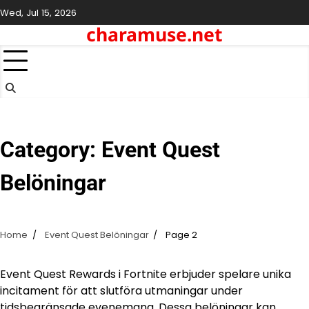
Skip
Wed, Jul 15, 2026
to
charamuse.net
content
Category:
Event Quest
Belöningar
Home
Event Quest Belöningar
Page 2
Event Quest Rewards i Fortnite erbjuder spelare unika
incitament för att slutföra utmaningar under
tidsbegränsade evenemang. Dessa belöningar kan