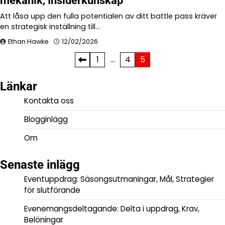
mekanik, Insiderkunskap
Att låsa upp den fulla potentialen av ditt battle pass kräver
en strategisk inställning till…
Ethan Hawke
12/02/2026
Posts
1
…
4
5
pagination
Länkar
Kontakta oss
Blogginlägg
Om
Senaste inlägg
Eventuppdrag: Säsongsutmaningar, Mål, Strategier
för slutförande
Evenemangsdeltagande: Delta i uppdrag, Krav,
Belöningar